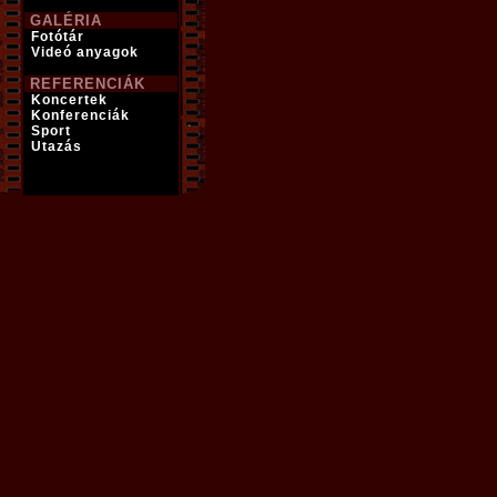
GALÉRIA
Fotótár
Videó anyagok
REFERENCIÁK
Koncertek
Konferenciák
Sport
Utazás