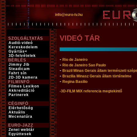
info@euro-tv.hu
VIDEÓ TÁR
SZOLGÁLTATÁS
Audió-videó
Kereskedelem
Gyártás<
3D-felvételek
-
Rio de Janeiro
BÉRLÉS
-
Jimmy Jib
Rio de Janeiro
Sao Paulo
Steadicam
-
Brazil Minas Gerais állam természeti szép
Fahrt sín
-
Brazilia Minasz Gerais állam történelme
2D-3D kamera
-
FILMINFÓ
Regina Basilio
Filmes Lexikon
Akkreditáció
-3D-FILM MIX referencia megtekintő
Partnerek
CÉGINFÓ
Elérhetőség
Aktuális
Mecenatúra
EURO-JAZZ
Zenei webtár
Együttesek