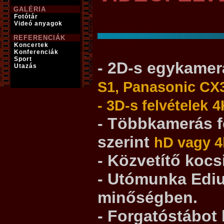
GALÉRIA
Fotótár
Videó anyagok
REFERENCIÁK
Koncertek
Konferenciák
Sport
- 2D-s egykamerá
Utazás
S1, Panasonic CX
- 3D-s felvételek
4
- Többkamerás fe
szerint
hD vagy 4
- Közvetítő kocs
- Utómunka Edi
minőségben.
- Forgatóstábot 