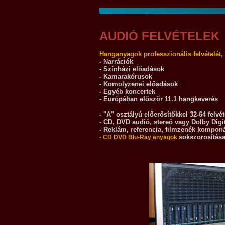
AUDIÓ FELVÉTELEK
Hanganyagok professzionális felvételét, 
- Narrációk
- Színházi előadások
- Kamarakórusok
- Komolyzenei előadások
- Egyéb koncertek
- Európában előszőr 11.1 hangkeverés
- "A" osztályú előerősítőkkel 32-64 felvét
- CD, DVD audió, stereó vagy Dolby Digita
- Reklám, referencia, filmzenék komponá
sokszorosítás
- CD DVD Blu-Ray anyagok