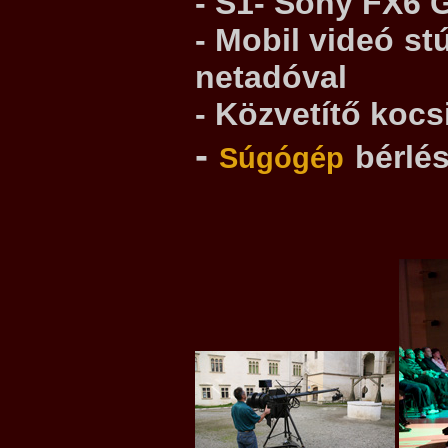
- S1- Sony FX6
- Mobil videó st
netadóval
- Közvetítő kocsi
-
bérlé
Súgógép