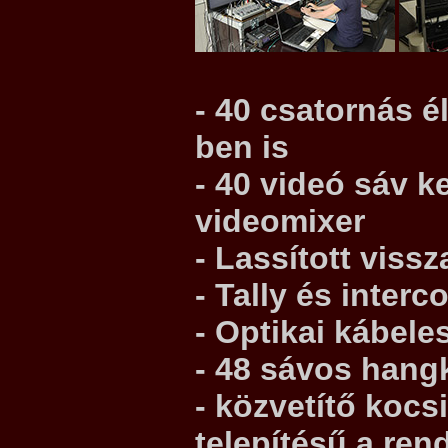
-
40 csatornás
él
ben is
- 40 videó sáv 
videomixer
- Lassított viss
- Tally és inter
- Optikai kábeles
- 48 sávos hang
- közvetítő koc
telepítésű a re