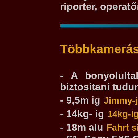
riporter, operat
Többkamerás 
- A bonyolulta
biztosítani tudu
- 9,5m ig
Jimmy-j
- 14kg- ig
14kg-i
- 18m alu
Fahrt s