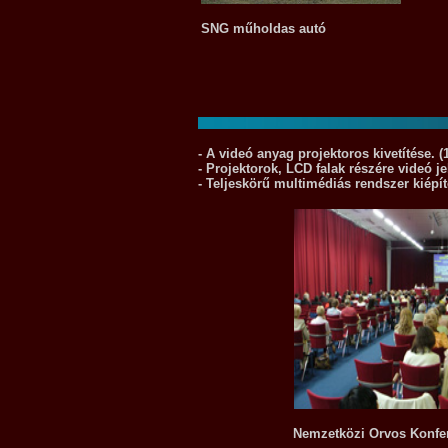
SNG műholdas autó
- A videó anyag projektoros kivetítése.
(
- Projektorok, LCD falak részére videó je
- Teljeskörű multimédiás rendszer kiépí
Nemzetközi Orvos Konfe