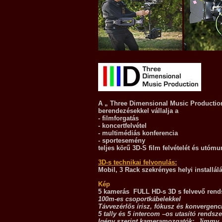
A „ Three Dimensional Music Productio
berendezésekkel vállalja a
- filmforgatás
- koncertfelvétel
- multimédiás konferencia
- sportesemény
teljes körű 3D-S film felvételét és utómu
3D-s technikai felvonulás:
Mobil, 3 Rack szekrényes helyi installál
Kép
5 kamerás FULL HD-s 3D s felvevő re
100m-es csoportkábelekkel
Távvezérlős írisz, fókusz és konvergenc
5 tally és 5 intercom –os utasító rendsze
Igény szerint kameramozgatók: Jimmy Ji