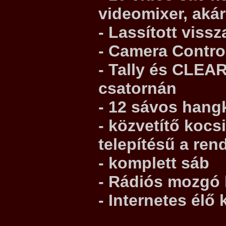
videomixer, aká
- Lassított viss
- Camera Contro
- Tally és CLE
csatornán
- 12 sávos hang
- közvetítő koc
telepítésű a re
- komplett sáb
- Rádiós mozgó
- Internetes él