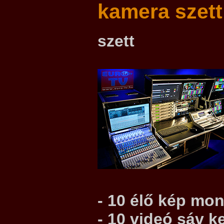
kamera szett
szett
-
10
élő kép moni
- 10 videó sáv 