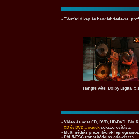
- TV-stúdió kép és hangfelvételekre, pr
Hangfelvétel Dolby Digital 5.
- Video és adat CD, DVD, HD-DVD, Blu Ra
sokszorosítása.
- CD és DVD anyagok
- Multimédiás prezentációk leprogramoz
-
PAL/NTSC transzkódolás oda-vissza