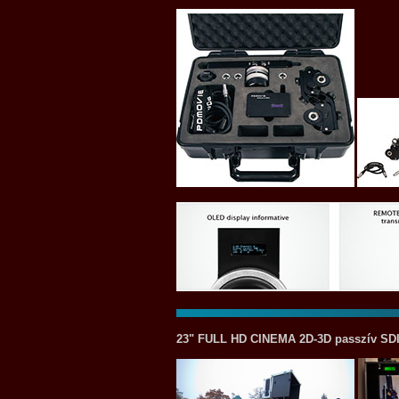
23" FULL HD CINEMA 2D-3D passzív SDI 