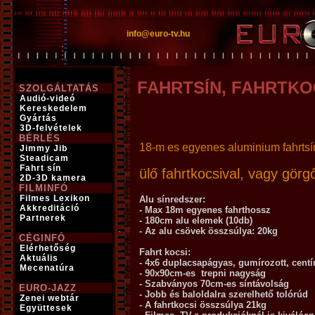
info@euro-tv.hu
FAHRTSÍN, FAHRTKO
SZOLGÁLTATÁS
Audió-videó
Kereskedelem
Gyártás
3D-felvételek
BÉRLÉS
18-m es egyenes aluminium fahrtsí
Jimmy Jib
Steadicam
Fahrt sín
ülő fahrtkocsival, vagy görgő
2D-3D kamera
FILMINFÓ
Filmes Lexikon
Alu sínredszer:
Akkreditáció
- Max 18m egyenes fahrthossz
Partnerek
- 180cm alu elemek (10db)
- Az alu csövek összsúlya: 20kg
CÉGINFÓ
Elérhetőség
Fahrt kocsi:
Aktuális
- 4x6 duplacsapágyas, gumírozott, centír
Mecenatúra
- 90x90cm-es trepni nagyság
- Szabványos 70cm-es síntávolság
EURO-JAZZ
- Jobb és baloldalra szerelhető tolórúd
Zenei webtár
- A fahrtkocsi összsúlya 21kg
Együttesek