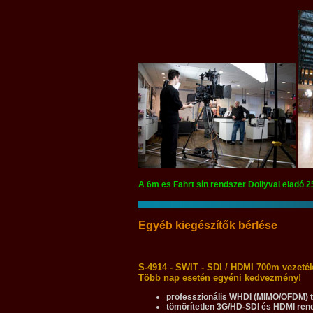
A 6m es Fahrt sín rendszer Dollyval eladó 
Egyéb kiegészítők bérlése
S-4914 - SWIT - SDI / HDMI 700m vezeték
Több nap esetén egyéni kedvezmény!
professzionális WHDI (MIMO/OFDM) 
tömörítetlen 3G/HD-SDI és HDMI ren