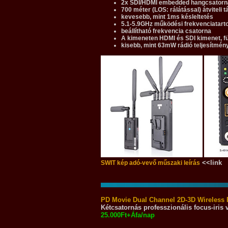
2x SDI/HDMI embedded hangcsatorna
700 méter (LOS: rálátással) átviteli 
kevesebb, mint 1ms késleltetés
5.1-5.9GHz működési frekvenciatar
beállítható frekvencia csatorna
A kimeneten HDMI és SDI kimenet, f
kisebb, mint 63mW rádió teljesítmén
<<link
SWIT kép adó-vevő műszaki leírás
PD Movie Dual Channel 2D-3D Wireless 
Kétcsatornás professzionális focus-iris
25.000Ft+Áfa/nap