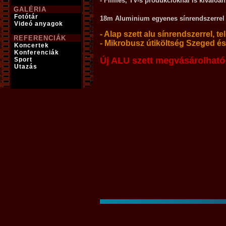
- Filmes, TV-s produkcióknál is kiválóa
GALÉRIA
Fotótár
18m Aluminium egyenes sínrendszerrel FA
Videó anyagok
- Alap szett alu sínrendszerrel, te
REFERENCIÁK
- Mikrobusz útiköltség Szeged é
Koncertek
Konferenciák
Új ALU szett megvásárolhat
Sport
Utazás