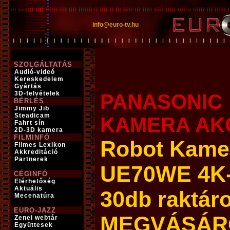
info@euro-tv.hu
SZOLGÁLTATÁS
Audió-videó
Kereskedelem
Gyártás
3D-felvételek
PANASONI
BÉRLÉS
Jimmy Jib
Steadicam
KAMERA AK
Fahrt sín
2D-3D kamera
FILMINFÓ
Robot Kame
Filmes Lexikon
Akkreditáció
Partnerek
UE70WE 4K-
CÉGINFÓ
Elérhetőség
Aktuális
30db raktá
Mecenatúra
EURO-JAZZ
MEGVÁSÁR
Zenei webtár
Együttesek