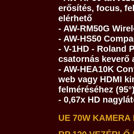
erősítés, focus, 
elérhető
- AW-RM50G Wirel
- AW-HS50 Compac
- V-1HD - Roland 
csatornás keverő
- AW-HEA10K Cont
web vagy HDMI ki
felméréséhez (95°
- 0,67x HD nagylá
UE 70W KAMERA M