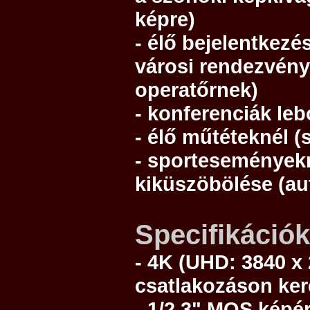
képre)
- élő bejelentkezé
városi rendezvénye
operatőrnek)
- konferenciák leb
- élő műtéteknél (
- sporteseményekn
kiküszöbölése (aut
Specifikációk
-
4K (UHD: 3840 x 
csatlakozáson ker
- 1/2.3" MOS képé