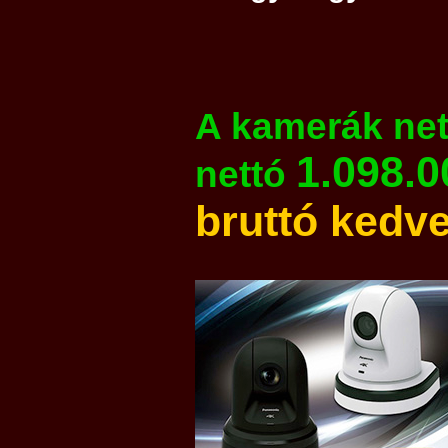
A kamerák nett
1.098.
nettó
bruttó kedv