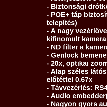
- Biztonsági drótk
- POE+ táp biztosí
telepítés)
- A nagy vezérlőv
kifinomult kamera
- ND filter a kamer
- Genlock bemenet
-
20x, optikai zoo
- Alap széles látó
előtéttel 0.67x
- Távvezérlés: RS
- Audio embedder
- Nagyon gyors au