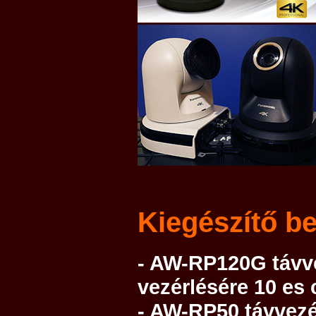
Kiegészítő b
- AW-RP120G távv
vezérlésére 10 es
- AW-RP50 távvezér