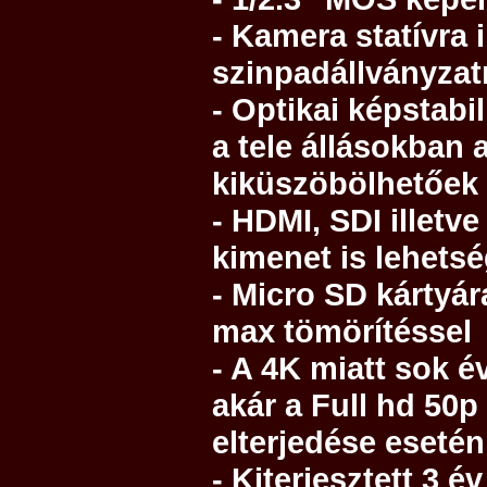
- Kamera statívra i
szinpadállványzat
- Optikai képstabi
a tele állásokban
kiküszöbölhetőek
- HDMI, SDI illetv
kimenet is lehets
- Micro SD kártyár
max tömörítéssel
- A 4K miatt sok é
akár a Full hd 50
elterjedése esetén
- Kiterjesztett 3 é