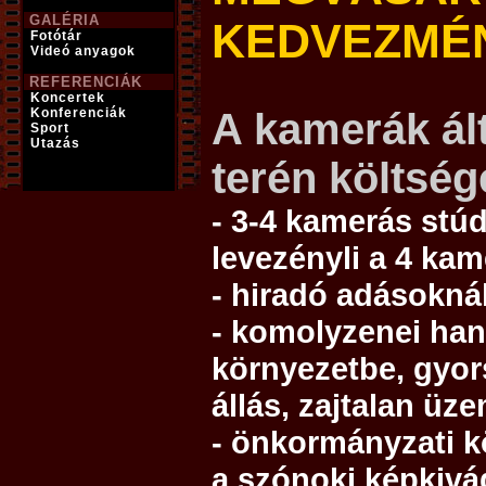
GALÉRIA
KEDVEZMÉ
Fotótár
Videó anyagok
REFERENCIÁK
Koncertek
Konferenciák
A kamerák ál
Sport
Utazás
terén költség
- 3-4 kamerás stú
levezényli a 4 kam
- hiradó adásokná
- komolyzenei han
környezetbe, gyor
állás, zajtalan üze
- önkormányzati k
a szónoki képkivá